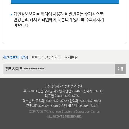
개인정보보호를 위하여 사용자 비밀번호는 주기적으로
변경관리 하시고 타인에게 노출되지 않도록 주의하시기
바랍니다.
개인정보처리방침
이메일무단수집거부
오시는 길
이동
인천광역시교육청학생교육원
우) 23061 인천 강화군 화도면 해안남로 2463 (장화리 336-1)
대표번호: 032-627-6775
팩스번호: 교학과) 032-937-3783 / 관리과) 032-937-5623
근무시간: 09:00~18:00(수요일, 금요일 : 08:30~17:30)
COPYRIGHT©Incheon Students Education Center
ALL RIGHTS RESERVED.